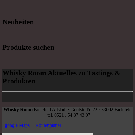
Neuheiten
Produkte suchen
Whisky Room Aktuelles zu Tastings &
Produkten
Whisky Room
Bielefeld Altstadt · Goldstraße 22 · 33602 Bielefeld
· tel. 0521 . 54 37 43 07
google Maps
Routenplaner