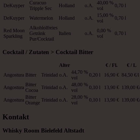
Curacuo
40,00 %
DeKuyper
Holland
o.A.
0,70 l
Tripple Sec
vol
15,00 %
DeKuyper
Watermelon
Holland
o.A.
0,70 l
vol
Alkohlolfreies
Red Moon
0,00 %
Getränk
Italien
o.A.
0,70 l
Sparkling
vol
Pur/Cocktail
Cocktail / Zutaten > Cocktail Bitter
Alter
€ / Fl.
€ / L
44,70 %
Angostura
Bitter
Trinidad
o.A.
0,20 l
16,90 €
84,50 €/l
vol
Bitter
48,00 %
Angostura
Trinidad
o.A.
0,10 l
13,90 €
139,00 €/
Cocoa
vol
Bitter
28,00 %
Angostura
Trinidad
o.A.
0,10 l
13,90 €
139,00 €/
Orange
vol
Kontakt
Whisky Room Bielefeld Altstadt