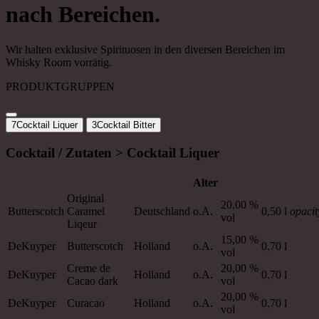
nach Bereichen.
Wir halten exklusive Spirituosen in den diversen Bereichen im
Whisky Room vorrätig.
PRODUKTGRUPPEN
7
Cocktail Liquer
3
Cocktail Bitter
Cocktail / Zutaten > Cocktail Liquer
Alter
Original
20,00 %
Butterscotch
Caramel
Deutschland
o.A.
0,50 l
opacit
vol
Liqeur
15,00 %
DeKuyper
Butterscotch
Holland
o.A.
0,70 l
vol
Creme de
20,00 %
DeKuyper
Holland
o.A.
0,70 l
Cacao dark
vol
20,00 %
DeKuyper
Curacao
Holland
o.A.
0,70 l
vol